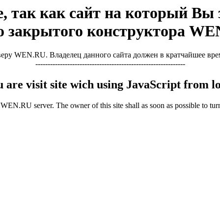
, так как сайт на который Вы з
о закрытого конструктора WE
ру WEN.RU. Владелец данного сайта должен в кратчайшее время 
-------------------------------------------------------------
u are visit site wich using JavaScript from
WEN.RU server. The owner of this site shall as soon as possible to turn 